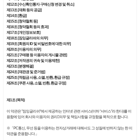
제12조 [수신확인통지·구매신청 변경 및 취소]
제13조 [재화 등의 공급]
제14조 [환급]
제15조 [청약철회 등]
제16조 [청약철회 등의 효과]
제17조 [개인정보보호]
제18조 [짐잉글리쉬의 의무]
제19조 [회원의 ID 및 비밀번호에 대한 의무]
제20조 [이용자의 의무]
제21조 [구매평 등 이용자의 게시물 관련]
제22조 [저작권의 귀속 및 이용제한]
제23조 [분쟁해결]
제24조 [재판권 및 준거법]
제25조 [적립금 사용, 소멸, 반환, 환급 규정]
제26조 [쿠폰 사용, 소멸, 반환, 환급 규정]
제1조 (목적)
이 약관은 "짐잉글리쉬"에서 제공하는 인터넷 관련 서비스(이하 “서비스”라 한다)를 이
용함에 있어 회사와 이용자의 권리의무 및 책임사항을 규정함을 목적으로 합니다.
※「PC통신, 무선 등을 이용하는 전자상거래에 대해서도 그 성질에 반하지 않는 한 이
약관을 준용합니다.」