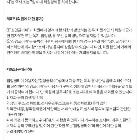
사”는 즉시 또는 7일 이내 회원탈퇴를 처리합니다.
제8조 (회원에 대한 통지)
①"짐잉글리쉬"가 회원에게 알려야 할 사항이 발생하는 경우, 회원가입 시 회원이 공개
한 전자우편 또는 쪽지, 팝업창, 유·무선 등의 방법으로 통지할 수 있습니다.
②"짐잉글리쉬"는 불특정다수 이용자에 대한 통지의 경우 1주일 이상"짐잉글리쉬" 서
비스화면에 게시함으로써 개별 통지에 갈음할 수 있습니다. 다만, 회원 본인의 거래와
관련하여 중대한 영향을 미치는 사항에 대하여는 개별통지를 합니다.
제9조 (구매신청)
짐잉글리쉬 이용자는"짐잉글리쉬" 상에서 다음 또는 이와 유사한 방법에 의하여 구매
를 신청하며,"짐잉글리쉬"는 이용자가 구매 신청함에 있어서 다음의 각 내용을 알기 쉽
게 제공하여야 합니다. 단, 회원의 경우 제2호 또는 제4호의 적용을 제외할 수 있습니다.
1. 재화 등의 검색 및 선택
2. 성명, 주소, 전화번호, 전자우편주소(또는 이동전화번호) 등의 입력
3. 약관 내용, 청약철회권이 제한되는 서비스, 배송료·설치비 등의 비용부담과 관련한
내용의 확인
4. 이 약관에 동의하고 위 제3호의 사항을 확인하거나 거부하는 표시(예, 마우스 클릭)
5. 재화 등의 구매신청 및 이에 관한 확인 또는"짐잉글리쉬"의 확인에 대한 동의
6. 결제방법의 선택