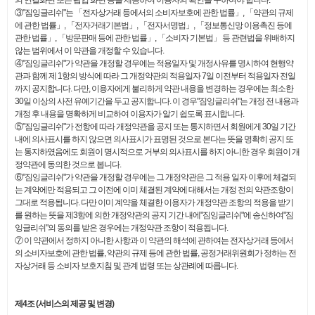
의 연결화면 또는 팝업 화면 등을 제공하여 이용자의 확인을 구하여야 합니다.
③"짐잉글리쉬"는 「전자상거래 등에서의 소비자보호에 관한 법률」, 「약관의 규제
에 관한 법률」, 「전자거래기본법」, 「전자서명법」, 「정보통신망 이용촉진 등에
관한 법률」, 「방문판매 등에 관한 법률」, 「소비자 기본법」 등 관련법을 위배하지
않는 범위에서 이 약관을 개정할 수 있습니다.
④"짐잉글리쉬"가 약관을 개정할 경우에는 적용일자 및 개정사유를 명시하여 현행약
관과 함께 제 1항의 방식에 따라 그 개정약관의 적용일자 7일 이전부터 적용일자 전일
까지 공지합니다. 다만, 이용자에게 불리하게 약관 내용을 변경하는 경우에는 최소한
30일 이상의 사전 유예기간을 두고 공지합니다. 이 경우"짐잉글리쉬"는 개정 전 내용과
개정 후 내용을 명확하게 비교하여 이용자가 알기 쉽도록 표시합니다.
⑤"짐잉글리쉬"가 전항에 따라 개정약관을 공지 또는 통지하면서 회원에게 30일 기간
내에 의사표시를 하지 않으면 의사표시가 표명된 것으로 본다는 뜻을 명확히 공지 또
는 통지하였음에도 회원이 명시적으로 거부의 의사표시를 하지 아니한 경우 회원이 개
정약관에 동의한 것으로 봅니다.
⑥"짐잉글리쉬"가 약관을 개정할 경우에는 그 개정약관은 그 적용 일자 이후에 체결되
는 계약에만 적용되고 그 이전에 이미 체결된 계약에 대해서는 개정 전의 약관조항이
그대로 적용됩니다. 다만 이미 계약을 체결한 이용자가 개정약관 조항의 적용을 받기
를 원하는 뜻을 제3항에 의한 개정약관의 공지 기간 내에"짐잉글리쉬"에 송신하여"짐
잉글리쉬"의 동의를 받은 경우에는 개정약관 조항이 적용됩니다.
⑦ 이 약관에서 정하지 아니한 사항과 이 약관의 해석에 관하여는 전자상거래 등에서
의 소비자보호에 관한 법률, 약관의 규제 등에 관한 법률, 공정거래위원회가 정하는 전
자상거래 등 소비자 보호지침 및 관계 법령 또는 상관례에 따릅니다.
제4조 (서비스의 제공 및 변경)