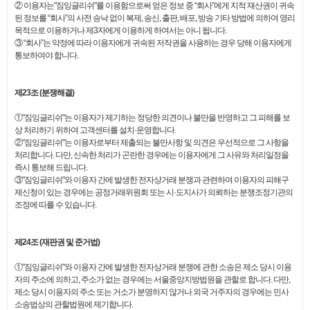
② 이용자는"짐잉글리쉬"를 이용함으로써 얻은 정보 중 “회사”에게 지적 재산권이 귀속
된 정보를 “회사”의 사전 승낙 없이 복제, 송신, 출판, 배포, 방송 기타 방법에 의하여 영리
목적으로 이용하거나 제3자에게 이용하게 하여서는 아니 됩니다.
③ “회사”는 약정에 따라 이용자에게 귀속된 저작권을 사용하는 경우 당해 이용자에게
통보하여야 합니다.
제23조 (분쟁해결)
①"짐잉글리쉬"는 이용자가 제기하는 정당한 의견이나 불만을 반영하고 그 피해를 보
상 처리하기 위하여 고객센터를 설치·운영합니다.
②"짐잉글리쉬"는 이용자로부터 제출되는 불만사항 및 의견은 우선적으로 그 사항을
처리합니다. 다만, 신속한 처리가 곤란한 경우에는 이용자에게 그 사유와 처리일정을
즉시 통보해 드립니다.
③"짐잉글리쉬"와 이용자 간에 발생한 전자상거래 분쟁과 관련하여 이용자의 피해구
제신청이 있는 경우에는 공정거래위원회 또는 시·도지사가 의뢰하는 분쟁조정기관의
조정에 따를 수 있습니다.
제24조 (재판권 및 준거법)
①"짐잉글리쉬"와 이용자 간에 발생한 전자상거래 분쟁에 관한 소송은 제소 당시 이용
자의 주소에 의하고, 주소가 없는 경우에는 서울중앙지방법원을 관할로 합니다. 다만,
제소 당시 이용자의 주소 또는 거소가 분명하지 않거나 외국 거주자의 경우에는 민사
소송법상의 관할법원에 제기합니다.