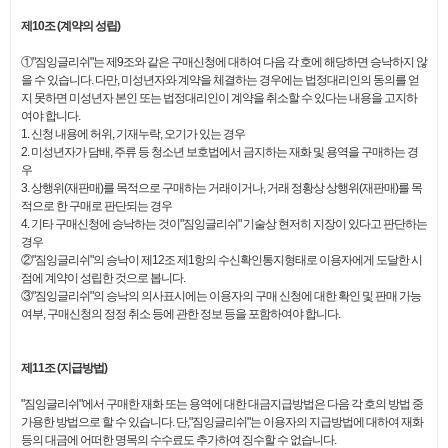
제10조 (계약의 성립)
①"짐잉글리쉬"는 제9조와 같은 구매신청에 대하여 다음 각 호에 해당하면 승낙하지 않
을 수 있습니다. 다만, 미성년자와 계약을 체결하는 경우에는 법정대리인의 동의를 얻
지 못하면 미성년자 본인 또는 법정대리인이 계약을 취소할 수 있다는 내용을 고지하
여야 합니다.
1. 신청 내용에 허위, 기재누락, 오기가 있는 경우
2. 미성년자가 담배, 주류 등 청소년 보호법에서 금지하는 재화 및 용역을 구매하는 경
우
3. 상행위(재판매)를 목적으로 구매하는 거래이거나, 거래 정황상 상행위(재판매)를 목
적으로 한 구매로 판단되는 경우
4. 기타 구매신청에 승낙하는 것이"짐잉글리쉬" 기술상 현저히 지장이 있다고 판단하는
경우
②"짐잉글리쉬"의 승낙이 제12조 제1항의 수신확인통지형태로 이용자에게 도달한 시
점에 계약이 성립한 것으로 봅니다.
③"짐잉글리쉬"의 승낙의 의사표시에는 이용자의 구매 신청에 대한 확인 및 판매 가능
여부, 구매신청의 정정 취소 등에 관한 정보 등을 포함하여야 합니다.
제11조 (지급방법)
"짐잉글리쉬"에서 구매한 재화 또는 용역에 대한 대금지급방법은 다음 각 호의 방법 중
가용한 방법으로 할 수 있습니다. 단,"짐잉글리쉬"는 이용자의 지급방법에 대하여 재화
등의 대금에 어떠한 명목의 수수료도 추가하여 징수할 수 없습니다.