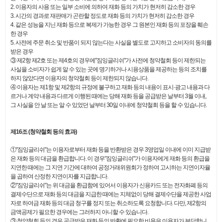
2. 이용자의 사용 또는 일부 소비에 의하여 재화 등의 가치가 현저히 감소한 경우
3. 시간의 경과로 재판매가 곤란할 정도로 재화 등의 가치가 현저히 감소한 경우
4. 같은 성능을 지닌 재화 등으로 복제가 가능한 경우 그 원본인 재화 등의 포장을 훼손
한 경우
5. 사전에 주문 취소 및 반품이 되지 않는다는 사실을 별도로 고지하고 소비자의 동의를
받은 경우
③ 제2항 제2호 또는 제4호의 경우에"짐잉글리쉬"가 사전에 청약철회 등이 제한되는
사실을 소비자가 쉽게 알 수 있는 곳에 명기하거나 시용상품을 제공하는 등의 조치를
하지 않았다면 이용자의 청약철회 등이 제한되지 않습니다.
④ 이용자는 제1항 및 제2항의 규정에 불구하고 재화 등의 내용이 표시·광고 내용과 다
르거나 계약 내용과 다르게 이행된 때에는 당해 재화 등을 공급받은 날부터 3월 이내,
그 사실을 안 날 또는 알 수 있었던 날부터 30일 이내에 청약철회 등을 할 수 있습니다.
제16조 (청약철회 등의 효과)
①"짐잉글리쉬"는 이용자로부터 재화 등을 반환받은 경우 3영업일 이내에 이미 지급받
은 재화 등의 대금을 환급합니다. 이 경우"짐잉글리쉬"가 이용자에게 재화 등의 환급을
지연한 때에는 그 지연 기간에 대하여 공정거래위원회가 정하여 고시하는 지연이자율
을 곱하여 산정한 지연이자를 지급합니다.
②"짐잉글리쉬"는 위 대금을 환급함에 있어서 이용자가 신용카드 또는 전자화폐 등의
결제수단으로 재화 등의 대금을 지급한 때에는 지체없이 당해 결제수단을 제공한 사업
자로 하여금 재화 등의 대금 청구를 정지 또는 취소하도록 요청합니다. 다만, 제2항의
금액공제가 필요한 경우에는 그러하지 아니할 수 있습니다.
③ 청약철회 등의 경우 공급받은 재화 등의 반환에 필요한 비용은 이용자가 부담합니