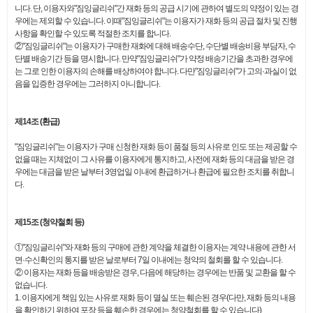
니다. 단, 이용자와"짐잉글리쉬"간 재화 등의 공급 시기에 관하여 별도의 약정이 있는 경
우에는 제외할 수 있습니다. 이때"짐잉글리쉬"는 이용자가 재화 등의 공급 절차 및 진행
사항을 확인할 수 있도록 적절한 조치를 합니다.
②"짐잉글리쉬"는 이용자가 구매한 재화에 대해 배송수단, 수단별 배송비용 부담자, 수
단별 배송기간 등을 명시합니다. 만약"짐잉글리쉬"가 약정 배송기간을 초과한 경우에
는 그로 인한 이용자의 손해를 배상하여야 합니다. 다만"짐잉글리쉬"가 고의·과실이 없
음을 입증한 경우에는 그러하지 아니합니다.
제14조 (환급)
"짐잉글리쉬"는 이용자가 구매 신청한 재화 등이 품절 등의 사유로 인도 또는 제공할 수
없을 때는 지체없이 그 사유를 이용자에게 통지하고, 사전에 재화 등의 대금을 받은 경
우에는 대금을 받은 날부터 3영업일 이내에 환급하거나 환급에 필요한 조치를 취합니
다.
제15조 (청약철회 등)
①"짐잉글리쉬"와 재화 등의 구매에 관한 계약을 체결한 이용자는 계약 내용에 관한 서
면·수신확인의 통지를 받은 날로부터 7일 이내에는 청약의 철회를 할 수 있습니다.
② 이용자는 재화 등을 배송받은 경우, 다음에 해당하는 경우에는 반품 및 교환을 할 수
없습니다.
1. 이용자에게 책임 있는 사유로 재화 등이 멸실 또는 훼손된 경우(다만, 재화 등의 내용
을 확인하기 위하여 포장 등을 훼손한 경우에는 청약철회를 할 수 있습니다)