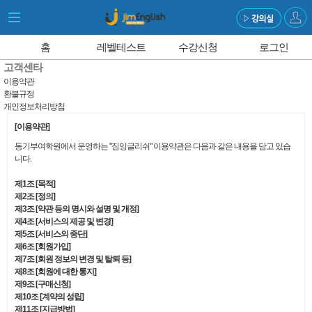
홈
레벨테스트
수강신청
로그인
고객센타
이용약관
환불규정
개인정보처리방침
[이용약관]
동기부여학원에서 운영하는 "짐잉글리쉬" 이용약관은 다음과 같은 내용을 담고 있습
니다.
제1조 [목적]
제2조 [정의]
제3조 [약관 등의 명시와 설명 및 개정]
제4조 [서비스의 제공 및 변경]
제5조 [서비스의 중단]
제6조 [회원가입]
제7조 [회원 정보의 변경 및 탈퇴 등]
제8조 [회원에 대한 통지]
제9조 [구매신청]
제10조 [계약의 성립]
제11조 [지급방법]