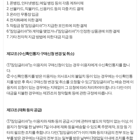
1. 폰뱅킹, 인터넷뱅킹, 메일 뱅킹 등의 각종 계좌이체
2. 선불카드, 직불카드, 신용카드 등의 각종 카드 결제
3. 온라인 무통장 입금
4. 전자화폐에 의한 결제
5. 적립금 등"짐잉글리쉬"가 지급한 포인트에 의한 결제
6."짐잉글리쉬"와 계약을 맺었거나"짐잉글리쉬"가 인정한 상품권에 의한 결제
7. 기타 전자적 지급 방법에 의한 대금 지급 등
제12조 (수신확인통지·구매신청 변경 및 취소)
①"짐잉글리쉬"는 이용자의 구매신청이 있는 경우 이용자에게 수신확인통지를 합니
다.
② 수신확인통지를 받은 이용자는 의사표시의 불일치 등이 있는 경우에는 수신확인통
지를 받은 후 즉시 구매신청 변경 및 취소를 요청할 수 있고"짐잉글리쉬"는 배송 전에 이
용자의 요청이 있는 경우에는 지체없이 그 요청에 따라 처리하여야 합니다. 다만 이미
대금을 지불한 경우에는 제15조의 청약철회 등에 관한 규정에 따릅니다.
제13조 (재화 등의 공급)
①"짐잉글리쉬"는 이용자와 재화 등의 공급 시기에 관하여 별도의 약정이 없는 이상, 이
용자가 청약을 한 날부터 7일 이내에 재화 등을 배송할 수 있도록 주문제작, 포장 등 기
타의 필요한 조치를 취합니다. 다만,"짐잉글리쉬"가 이미 재화 등의 대금의 전부 또는 일
부를 받은 경우에는 대금의 전부 또는 일부를 받은 날부터 3영업일 이내에 조치를 취합