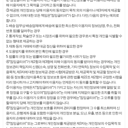
②"짐잉글리쉬"는 이용자의 개인 식별이 가능한 개인정보를 수집·이용하는 때에는 당
해 이용자에게 그 목적을 고지하고 동의를 받습니다.
③ 제공된 개인정보는 당해 이용자의 동의없이 목적 외의 이용이나 제3자에게 제공할
수 없으며, 이에 대한 모든 책임은"짐잉글리쉬"가 집니다. 다만, 다음의 경우는 예외로
합니다.
1. 배송 업무상 배송업체에게 배송에 필요한 최소한의 이용자의 정보(성명, 주소, 전화
번호 등)를 알려주는 경우
2. 통계작성, 학술연구 또는 시장조사를 위하여 필요한 경우로서 특정 개인을 식별할 수
없는 형태로 제공하는 경우
3. 재화 등의 거래에 따른 대금 정산을 위하여 필요한 경우
4. 도용방지를 위하여 본인 확인에 필요한 경우
5. 법률의 규정 또는 법률에 따라 필요한 불가피한 사유가 있는 경우
④"짐잉글리쉬"가 제2항과 제3항에 의해 이용자의 동의를 받아야 하는 경우에는 개인
정보관리 책임자의 신원(소속, 성명 및 전화번호, 기타 연락처), 정보의 수집목적 및 이
용목적, 제3자에 대한 정보제공 관련 사항(제공받은 자, 제공목적 및 제공할 정보의 내
용) 등 정보통신망이용촉진 및 정보보호 등에 관한 법률 제22조 제2항이 규정한 사항을
미리 명시하거나 고지해야 하며 이용자는 언제든지 이 동의를 철회할 수 있습니다.
⑤ 이용자는 언제든지"짐잉글리쉬"가 가지고 있는 자신의 개인정보에 대해 열람 및 오
류 정정을 요구할 수 있으며"짐잉글리쉬"는 이에 대해 지체없이 필요한 조치를 취할 의
무를 집니다. 이용자가 오류의 정정을 요구한 경우에는"짐잉글리쉬"는 그 오류를 정정
할 때까지 당해 개인정보를 이용하지 않습니다.
⑥"짐잉글리쉬"는 개인정보 보호를 위하여 관리자를 한정하여 그 수를 최소화하며 신
용카드, 은행계좌 등을 포함한 이용자의 개인정보 분실, 도난, 유출, 변조 등으로 인한 이
용자의 손해에 대하여 모든 책임을 집니다.
⑦"짐잉글리쉬" 또는 그로부터 개인정보를 제공받은 제3자는 개인정보의 수집목적 또