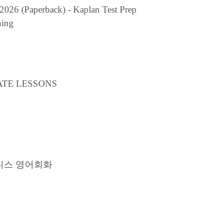
26 (Paperback) - Kaplan Test Prep
hing
ATE LESSONS
즈니스 영어회화