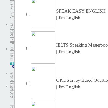
강
절
차
SPEAK EASY ENGLISH
| Jim English
회
사
소
개
IELTS Speaking Masterbo
묻
| Jim English
고
답
하
기
평
생
OPIc Survey-Based Questi
교
육
031
| Jim English
바
-
우
283
처
-
0579
고
객