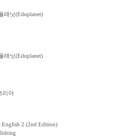
닛(Eduplanet)
닛(Eduplanet)
코리아
English 2 (2nd Edition)
lishing