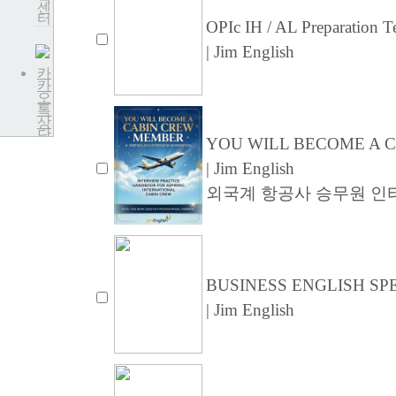
센
터
OPIc IH / AL Preparation 
| Jim English
카
카
오
톡
상
담
YOU WILL BECOME A 
| Jim English
외국계 항공사 승무원 인
BUSINESS ENGLISH S
| Jim English