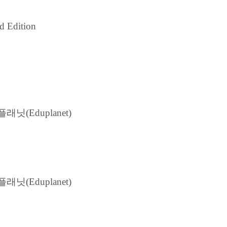
 Edition
닛(Eduplanet)
닛(Eduplanet)