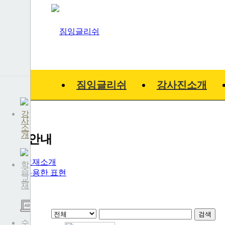
짐잉글리쉬
강사진소개
강
사
소
개
교재안내
교재소개
학
습
유용한 표현
교
재
검색
수