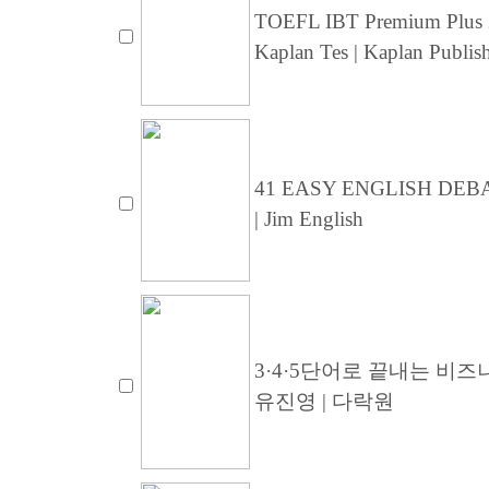
TOEFL IBT Premium Plus 20
Kaplan Tes | Kaplan Publis
41 EASY ENGLISH DEB
| Jim English
3·4·5단어로 끝내는 비
유진영 | 다락원