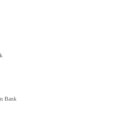
ok
on Bank