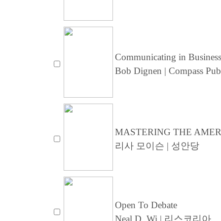
Communicating in Business 
Bob Dignen | Compass Pub
MASTERING THE AME
리사 모이슨 | 성안당
Open To Debate
Neal D. Wi | 리스코리아