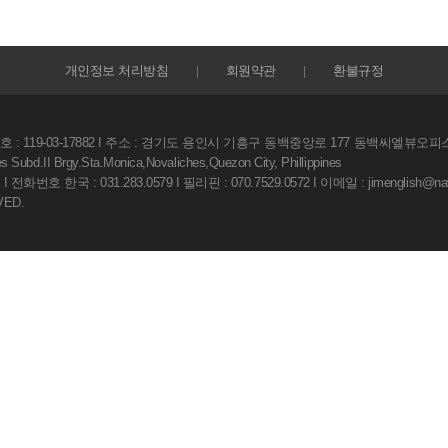
개인정보 처리방침
회원약관
환불규정
|
|
: 119-03-17882 I 주소 : 경기도 용인시 기흥구 동백중앙로 177 동백씨엘뷰오피스
ubd.II Brgy.Sta.Monica,Novaliches,Quezon City, Phillippines
화번호 한국 : 031.283.0579 I 필리핀 : 070.7529.0572 I 이메일 : jimenglish@na
VED.