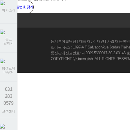
아이디 / 비밀번호 찾기
회사소개
묻고
동기부여교육원 I 대표자 : 이재연 I 사업자 등록번호 
답하기
필리핀 주소 : 1097-A F.Salvador Ave.Jordan Plaines S
통신판매신고번호: 제2009-5630017-30-2-00143 호 I 전
COPYRIGHT ⓒ jimenglish. ALL RIGHTS RESER
평생교육
바우처
031
-
283
-
0579
고객센터